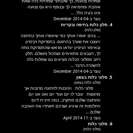
שמלות צנועות, כך שלבחור שמלחת כלה שאת
אוהבת ומחמיאה לך ובנוסף היא גם צנועה-
אינו בעיה כלל. ...
נוצר ב-04 December 2014
4.
סלון כלות בחיפה ובקריות
(סלון כלות)
... בהם יאפרו אותך כפי שיאפרו אותך בחתונה
ויעצבו את שערך בהתאם. בתסרוקת הניסיון
ובאיפור הניסיון יוודאו מראש שהתסרוקת נוחה
לך, הצבעים מתאימים ושהכול מושלם. חלק
רחב מ
סלוני
ה
כלות
מציעים גם שמלות כלה
להשכרה.הדבר ...
נוצר ב-04 December 2014
5.
סלוני כלות בצפון
(סלוני כלות בצפון)
סלוני
כלות
ההכנות לחתונה מרובות אך
מרגשות עובר לו יום ועוד יום ואט אט יום
החתונה שלכם מתקרב. כמה חיכית ליום
החלומות זה שיגיע ושניכם תאחדו את האהבה
שלכם ...
נוצר ב-11 April 2014
6.
סלוני כלות
(סלוני כלות)