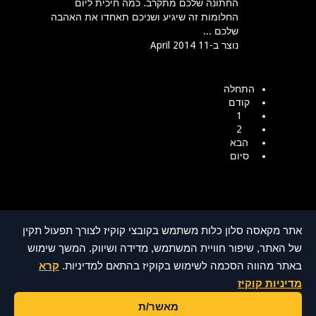
החתונה שלכם מתקרב. כמה חיכית ליום
החלומות זה שיגיע ושניכם תאחדו את האהבה
שלכם ...
נוצר ב-11 April 2014
התחלה
קודם
1
2
הבא
סיום
אתר מקאסה סלון כלות משתמש בקובצי קוקיז לצורך תפעול תקין
סלון כלות
סלון כלות בצפון
סלוני כלות
של האתר, שיפור חוויית המשתמש, מדידה ושיווק. המשך שימוש
סלוני כלות בצפון
שמלות כלה וערב בצפון
שמלות כלה
חליפות חתן
חליפות חתן בצפון
סלון כלות בחיפה ובקריות
באתר מהווה הסכמה לשימוש בקוקיז בהתאם למדיניות.
קרא
שמלות כלה למגזר הדתי
מדיניות קוקיז
טיטי עיצוב ובניית אתרי אינטרנט © כל הזכיות
מאשר/ת
הצהרת נגישות